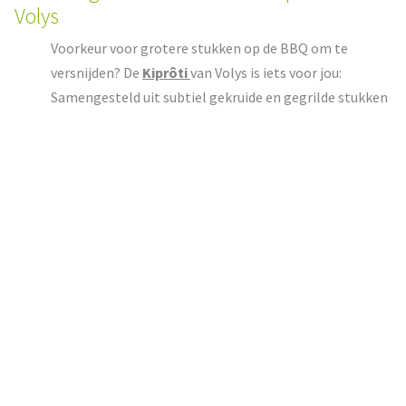
Volys
Voorkeur voor grotere stukken op de BBQ om te
versnijden? De
Kiprôti
van Volys is iets voor jou:
Samengesteld uit subtiel gekruide en gegrilde stukken
kipfilet en vacuüm gegaard met vel. Heerlijk gemakkelijk!