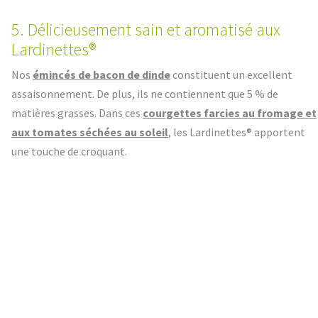
5. Délicieusement sain et aromatisé aux
Lardinettes®
Nos
émincés de bacon de dinde
constituent un excellent
assaisonnement. De plus, ils ne contiennent que 5 % de
matières grasses. Dans ces
courgettes farcies au fromage et
aux tomates séchées au soleil
, les Lardinettes® apportent
une touche de croquant.
6. Un plat principal à partager : le Rôti de
poulet de Volys.
Vous préférez cuire une grosse pièce à trancher ?
Le Rôti de
poulet
de Volys est-ce qu’il vous faut : Pour le barbecue, notre
chef a choisi une
Porchetta de volaille avec des légumes
grillés
. Bon appetit.