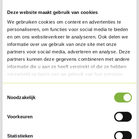
Pelez l'oignon et taillez-le en morceaux.
Lavez les pommes de terre grenailles, cuisez-les al dente et
Deze website maakt gebruik van cookies
laissez-les refroidir.
We gebruiken cookies om content en advertenties te
personaliseren, om functies voor social media te bieden
Découpez le Lard de dinde en petits morceaux.
en om ons websiteverkeer te analyseren. Ook delen we
Confectionnez les brochettes : embrochez d'abord une
informatie over uw gebruik van onze site met onze
Boulette de dinde hachée, puis un morceau de Lard de dinde,
partners voor social media, adverteren en analyse. Deze
partners kunnen deze gegevens combineren met andere
un morceau d'oignon, une pomme de terre grenaille et un
informatie die u aan ze heeft verstrekt of die ze hebben
champignon brun.
verzameld op basis van uw gebruik van hun services.
Terminez par un morceau de Lard de dinde, une Boulette de
dinde hachée et un morceau d'oignon.
Toestemmingsselectie
Noodzakelijk
Préparez la marinade avec 1/3 de vinaigre balsamique, 2/3
d'huile d'olive, du poivre, du sel, du sucre roux et le romarin
Voorkeuren
haché.
Enduisez la brochette de marinade et posez-la sur le BBQ.
Statistieken