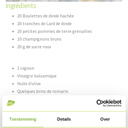
Ingrédients
20 Boulettes de dinde hachée
20 tranches de Lard de dinde
20 petites pommes de terre grenailles
10 champignons bruns
20 g de sucre roux
1 oignon
Vinaigre balsamique
Huile d’olive
Quelques brins de romarin
Poivre & sel
Méthode de préparation
Toestemming
Details
Over