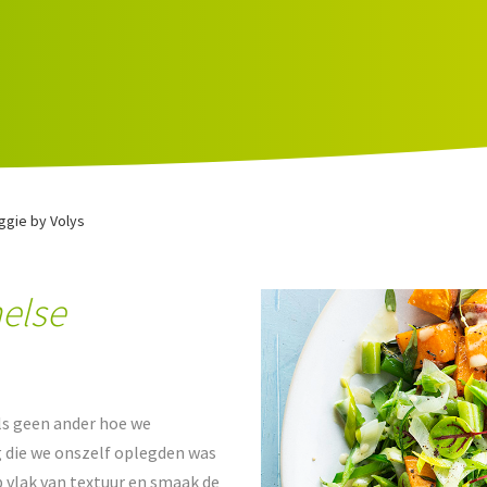
ggie by Volys
else
ls geen ander hoe we
g die we onszelf oplegden was
p vlak van textuur en smaak de