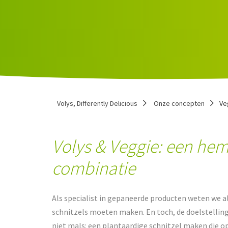
Volys, Differently Delicious
Onze concepten
Ve
Volys & Veggie: een hem
combinatie
Als specialist in gepaneerde producten weten we a
schnitzels moeten maken. En toch, de doelstellin
niet mals: een plantaardige schnitzel maken die o