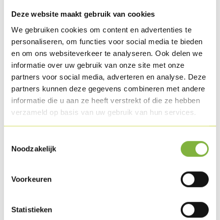
0,5 l mosterd
Deze website maakt gebruik van cookies
We gebruiken cookies om content en advertenties te
Bereiding
personaliseren, om functies voor social media te bieden
en om ons websiteverkeer te analyseren. Ook delen we
Bak de Vegetarische schnitzel in de combisteamer
informatie over uw gebruik van onze site met onze
gedurende 11 min op 220°C met 0% vocht.
partners voor social media, adverteren en analyse. Deze
partners kunnen deze gegevens combineren met andere
Kook de groene boontjes op zijn Engels bijtgaar en verfris.
informatie die u aan ze heeft verstrekt of die ze hebben
Snij de rode in halve ringen en bak deze aan met wat
verzameld op basis van uw gebruik van hun services.
tijmtakjes. Snij de mini slaatjes in julienne. Voeg de
boontjes bij de rode ui en kruid af. Voeg er nu de julienne van
Toestemmingsselectie
Noodzakelijk
sla aan toe en vermeng kort.
Rooster de zonnebloempitten.
Voorkeuren
Kook of stoom de krieltjes, voeg er wat olie en wat
Statistieken
aardappelkruiden aan toe en vermeng.