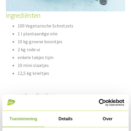
Ingrediënten
100 Vegetarische Schnitzels
1 l plantaardige olie
10 kg groene boontjes
2 kg rode ui
enkele takjes tijm
10 mini slaatjes
12,5 kg krieltjes
aardappelkruiden
peper en zout
0,1 kg zonnebloempitten
1 l mayonaise
Toestemming
Details
Over
1 l yoghurt