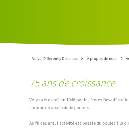
Volys, Differently Delicious
À propos de nous
A
75 ans de croissance
Volys a été créé en 1946 par les frères Dewulf sur l
comme un abattoir de poulets.
Au fil des ans, l'activité est passée du poulet à la d