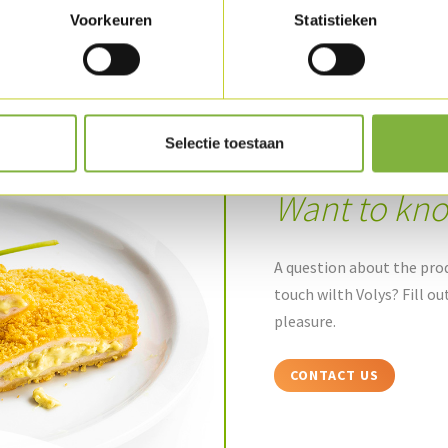
Voorkeuren
Statistieken
Selectie toestaan
Want to kn
A question about the prod
touch wilth Volys? Fill o
pleasure.
CONTACT US