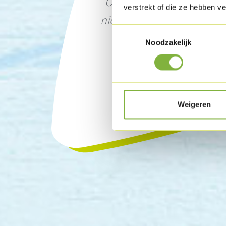
Our chicken and turkey 
verstrekt of die ze hebben v
nice and versatile, wonder
Toestemmingsselectie
and just a bit
Noodzakelijk
Weigeren