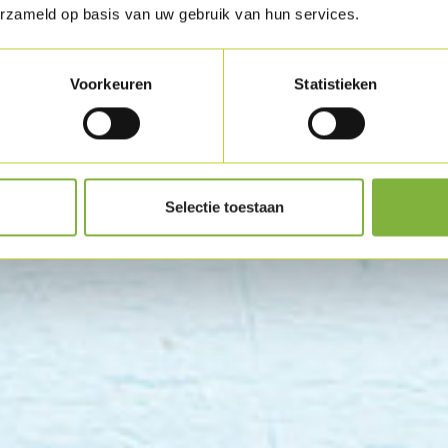
products too. They are
erzameld op basis van uw gebruik van hun services.
fully easy, high-quality
 different.
Voorkeuren
Statistieken
Selectie toestaan