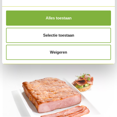
Arrange the food on a plate and finish with chervil.
Alles toestaan
Grate the lime zest over the dish.
Selectie toestaan
Download as PDF
Related products
Weigeren