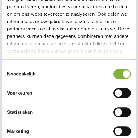
Preparation
personaliseren, om functies voor social media te bieden
en om ons websiteverkeer te analyseren. Ook delen we
Put the quinoa all together in one pot and pour chicken
informatie over uw gebruik van onze site met onze
stock over it. Boil the quinoa 8 min. and pour it into a
partners voor social media, adverteren en analyse. Deze
pointed sieve. Allow it to cool.
partners kunnen deze gegevens combineren met andere
informatie die u aan ze heeft verstrekt of die ze hebben
Cut the cherry tomatoes into 4 and cut the yellow bell
verzameld op basis van uw gebruik van hun services.
pepper into fine brunoise pieces, cut the chilli into thin
slices.
Toestemmingsselectie
Noodzakelijk
Mix the vegetables with the quinoa and season with pepper
and salt.
Voorkeuren
Fry the Turkey Bacon in some butter and season with
Statistieken
pepper. Mix the vinegar and olive oil together with the
xantana and mix up for a few seconds. Season the
vinaigrette with pepper and salt.
Marketing