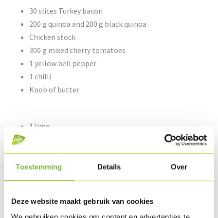
30 slices Turkey bacon
200 g quinoa and 200 g black quinoa
Chicken stock
300 g mixed cherry tomatoes
1 yellow bell pepper
1 chilli
Knob of butter
1 lime
10 cl ponzu citrus vinegar
10 cl good olive oil
½ teaspoon xantana
Toestemming
Details
Over
Pepper & salt
1/10 bunch chervil
Deze website maakt gebruik van cookies
We gebruiken cookies om content en advertenties te