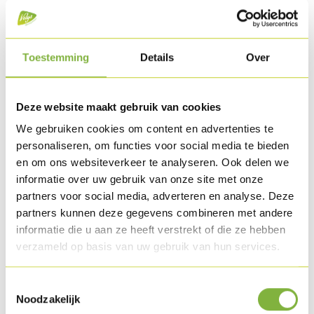
Turkey rashers
Toestemming
Details
Over
Reference:
10882
Deze website maakt gebruik van cookies
Description
We gebruiken cookies om content en advertenties te
Turkey thigh meat mixed with a marinade of salt and herbs.
personaliseren, om functies voor social media te bieden
en om ons websiteverkeer te analyseren. Ook delen we
Cooked and then smoked in the natural way over beech
informatie over uw gebruik van onze site met onze
wood. With crispy and crunchy crumb coating.
partners voor social media, adverteren en analyse. Deze
partners kunnen deze gegevens combineren met andere
Packaging
informatie die u aan ze heeft verstrekt of die ze hebben
Obtainable in large packaging (bulk).
verzameld op basis van uw gebruik van hun services.
Special packaging requests?
Contact us
.
Toestemmingsselectie
Shelf life
Noodzakelijk