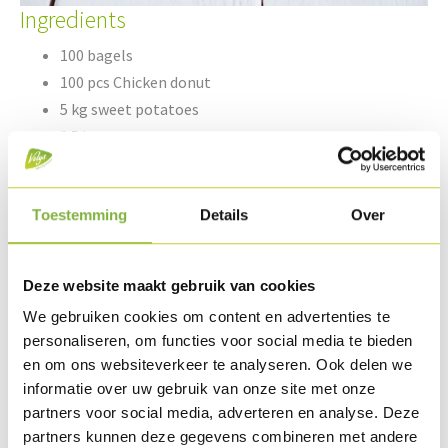
Ingredients
100 bagels
100 pcs Chicken donut
5 kg sweet potatoes
1.5 kg tomato
2.5 l cocktail sauce
A few drops (to taste) tabasco
Toestemming
Details
Over
0.5 kg micro lettuce
Deze website maakt gebruik van cookies
Preparation
We gebruiken cookies om content en advertenties te
Roast the Chicken donut for 10 minutes in a preheated
personaliseren, om functies voor social media te bieden
oven at 180°C.
en om ons websiteverkeer te analyseren. Ook delen we
informatie over uw gebruik van onze site met onze
Wash the sweet potatoes and cut into fine chips. Fry these
partners voor social media, adverteren en analyse. Deze
at 180°C in a frying pan and finish with a pinch of salt.
partners kunnen deze gegevens combineren met andere