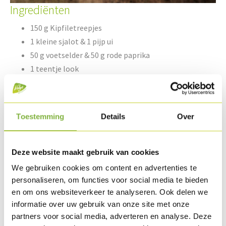
Ingrediënten
150 g Kipfiletreepjes
1 kleine sjalot & 1 pijp ui
50 g voetselder & 50 g rode paprika
1 teentje look
200 g tomatenketchup
Toestemming
Details
Over
20 g tomatenpuree
1 koffielepel sambal
1 koffielepel worcestersaus
Deze website maakt gebruik van cookies
Enkele takjes verse koriander
We gebruiken cookies om content en advertenties te
Taco chips
personaliseren, om functies voor social media te bieden
en om ons websiteverkeer te analyseren. Ook delen we
informatie over uw gebruik van onze site met onze
Bereiding
partners voor social media, adverteren en analyse. Deze