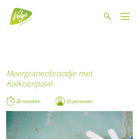
Zoeken
Meergranenbroodje met
Kalkoenpavé
20 minuten
10 personen