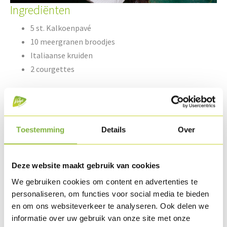
Ingrediënten
5 st. Kalkoenpavé
10 meergranen broodjes
Italiaanse kruiden
2 courgettes
Olijfolie
100 g mascarpone
Toestemming
Details
Over
1 tlp lookpasta
Peper & zout
Deze website maakt gebruik van cookies
We gebruiken cookies om content en advertenties te
Bereiding
personaliseren, om functies voor social media te bieden
Snij de Kalkoenpavé in plakjes en grill deze op de BBQ. Bak
en om ons websiteverkeer te analyseren. Ook delen we
de broodjes af.
informatie over uw gebruik van onze site met onze