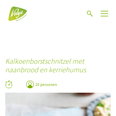
Zoeken
Kalkoenborstschnitzel met
naanbrood en kerriehumus
10 personen