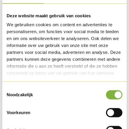
Peper & zout
Enkele blaadjes munt
Deze website maakt gebruik van cookies
We gebruiken cookies om content en advertenties te
Bereiding
personaliseren, om functies voor social media te bieden
en om ons websiteverkeer te analyseren. Ook delen we
Bak de Kalkoenborstschnitsels aan beide zijden in
informatie over uw gebruik van onze site met onze
arachideolie. Bak het naanbrood 2 min. in een oven van
partners voor social media, adverteren en analyse. Deze
180°C. tot het lauw is.
partners kunnen deze gegevens combineren met andere
informatie die u aan ze heeft verstrekt of die ze hebben
Cutter de kikkererwten samen met de sojaroom, het sap
verzameld op basis van uw gebruik van hun services.
van citroen, de kerriepasta, de lookteentjes, peper, zout en
een scheutje olijfolie, tot je een gladde massa bekomt.
Toestemmingsselectie
Noodzakelijk
Snij de ijsbergsalade in reepjes, was deze en droog ze in een
slazwierder.
Voorkeuren
Reinig de ui en snij deze in brunoise.