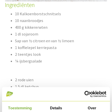
Ingrediënten
10 Kalkoenborstschnitsels
10 naanbroodjes
400 g kikkererwten
1 dl sojaroom
Sap van ½ citroen en van ½ limoen
1 koffielepel kerriepasta
2 teentjes look
¼ ijsbergsalade
2 rode uien
1,5 dl ketchup
1 dl zoete sojasaus
Arachideolie & scheutje olijfolie
Sesamzaadjes
Toestemming
Details
Over