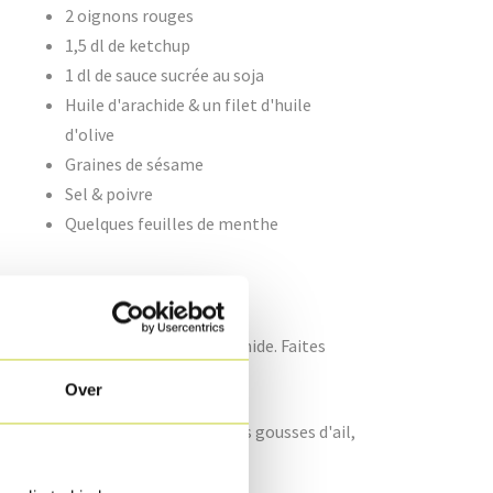
2 oignons rouges
1,5 dl de ketchup
1 dl de sauce sucrée au soja
Huile d'arachide & un filet d'huile
d'olive
Graines de sésame
Sel & poivre
Quelques feuilles de menthe
s deux côtés dans de l'huile d'arachide. Faites
squ'à ce qu'ils soient mous.
Over
 jus de citron, la pâte de curry, les gousses d'ail,
qu'à obtenir une masse lisse.