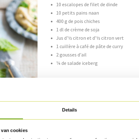
10 escalopes de filet de dinde
10 petits pains naan
400 g de pois chiches
1 dl de crème de soja
Jus d'½ citron et d'½ citron vert
1 cuillère à café de pâte de curry
2 gousses d'ail
¼ de salade iceberg
Méthode de préparation
Faites cuire les escalopes de filet de dinde de
cuire les pains naan au four 2 min. à 180°C. ju
Details
Mixez les pois chiches avec la crème de soja, le
le poivre, le sel et un filet d'huile d'olive jus
 van cookies