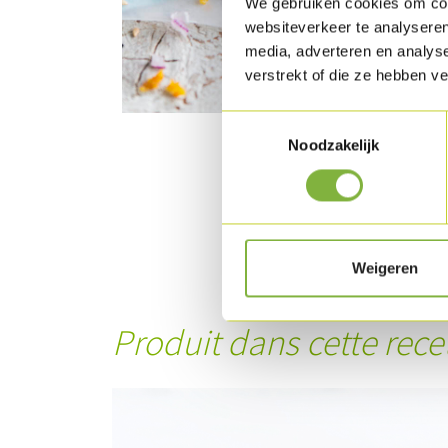
We gebruiken cookies om cont
websiteverkeer te analyseren
media, adverteren en analys
verstrekt of die ze hebben v
Toestemmingsselectie
Noodzakelijk
Weigeren
Produit dans cette rece