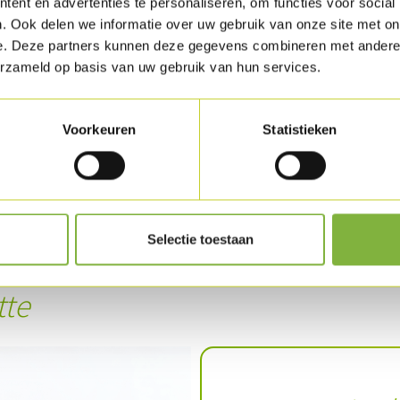
ent en advertenties te personaliseren, om functies voor social
Coupez la salade iceberg en lamelles, lavez-l
. Ook delen we informatie over uw gebruik van onze site met on
e. Deze partners kunnen deze gegevens combineren met andere i
Lavez les oignons et coupez-lez en brunoise.
erzameld op basis van uw gebruik van hun services.
Préparez une sauce avec le ketchup, la sauce su
poivrez. Tartinez le pain naan d'houmous au c
Voorkeuren
Statistieken
Coupez l'escalope de filet de dinde en émincé
Dressez avec la sauce et terminez en décorant
menthe.
Selectie toestaan
Télécharger la recette
tte