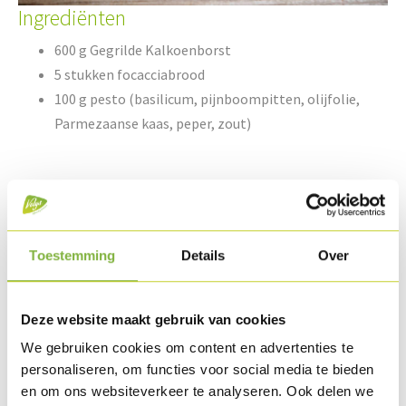
Ingrediënten
600 g Gegrilde Kalkoenborst
5 stukken focacciabrood
100 g pesto (basilicum, pijnboompitten, olijfolie,
Parmezaanse kaas, peper, zout)
100 g jonge spinazie
150 g mozzarella
3 tomaten
Toestemming
Details
Over
Peper & zout
Deze website maakt gebruik van cookies
Bereiding
We gebruiken cookies om content en advertenties te
Snij 5 stukken uit de focaccia en snij deze horizontaal open.
personaliseren, om functies voor social media te bieden
en om ons websiteverkeer te analyseren. Ook delen we