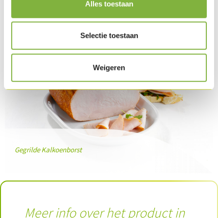
Product in dit recept
Alles toestaan
Selectie toestaan
Weigeren
Gegrilde Kalkoenborst
Meer info over het product in