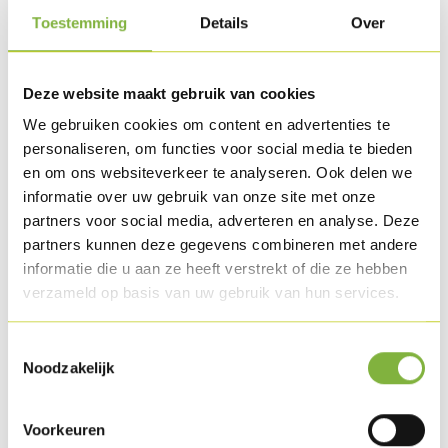
300 g de nouilles Somen
Toestemming
Details
Over
Quelques feuilles de coriandre
Deze website maakt gebruik van cookies
Méthode de préparation
We gebruiken cookies om content en advertenties te
Coupez le concombre en 2 à l’horizontale et épépinez-le.
personaliseren, om functies voor social media te bieden
Découpez 1/5 du céleri rave et pelez-le. Râpez les carottes
en om ons websiteverkeer te analyseren. Ook delen we
et taillez tous les légumes en brunoise.
informatie over uw gebruik van onze site met onze
partners voor social media, adverteren en analyse. Deze
partners kunnen deze gegevens combineren met andere
Portez l'eau à ébullition, avec le vinaigre et le sucre.
informatie die u aan ze heeft verstrekt of die ze hebben
verzameld op basis van uw gebruik van hun services.
Versez la julienne de légumes dans un bocal en verre et
ensuite le mélange de vinaigre. Laissez mariner 1 nuit.
Toestemmingsselectie
Retirez la brunoise de légumes du bocal, dressez sur le Filet
Noodzakelijk
de dinde et enroulez (3 pces / pp).
Voorkeuren
Mélangez la mayonnaise, le ketchup et le sambal. Chauffez