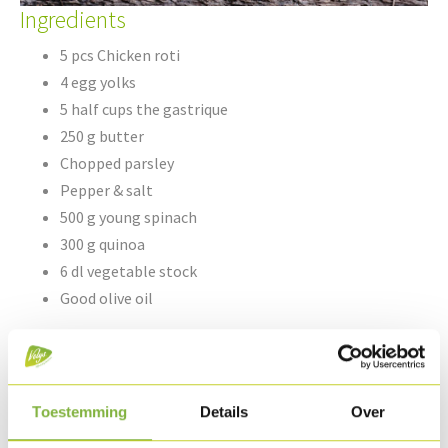
Ingredients
5 pcs Chicken roti
4 egg yolks
5 half cups the gastrique
250 g butter
Chopped parsley
Pepper & salt
500 g young spinach
300 g quinoa
6 dl vegetable stock
Good olive oil
For the gastrique sauce
Toestemming
Details
Over
2 dl vinegar