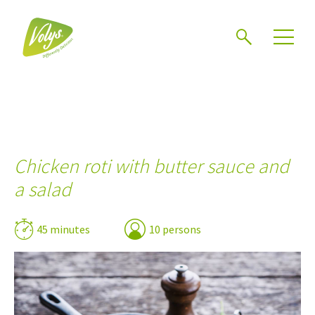
Search
Men
Chicken roti with butter sauce and
a salad
45 minutes
10 persons