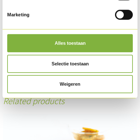
Then beat like mayonnaise.
Marketing
Finally add the chopped parsley.
Mix the quinoa together with the stock, boil of 15 min. and
Alles toestaan
allow to cool.
Mix the quinoa with the young spinach and finish with the
Selectie toestaan
olive oil, pepper and salt.
Weigeren
Download as PDF
Related products