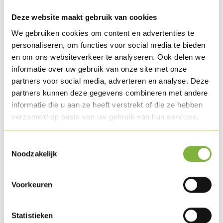
A few pepper corns
1 lemongras
Deze website maakt gebruik van cookies
A few sprigs lemon verbena
We gebruiken cookies om content en advertenties te
A few sprigs lemon thyme
personaliseren, om functies voor social media te bieden
en om ons websiteverkeer te analyseren. Ook delen we
informatie over uw gebruik van onze site met onze
Preparation
partners voor social media, adverteren en analyse. Deze
partners kunnen deze gegevens combineren met andere
Slide the Chicken roti onto the iron spit and season with
informatie die u aan ze heeft verstrekt of die ze hebben
pepper. Turn for 20 min. on the BBQ.
verzameld op basis van uw gebruik van hun services.
Mix all the ingredients for the gastrique sauce and reduce to
Toestemmingsselectie
1/3 volume. Allow to cool.
Noodzakelijk
Add the egg yolks to the gastrique and beat into a foam,
Voorkeuren
over a small flame. Now add the clarifies butter little by
little (Please be careful: the clarified butter must not
become too hot).
Statistieken