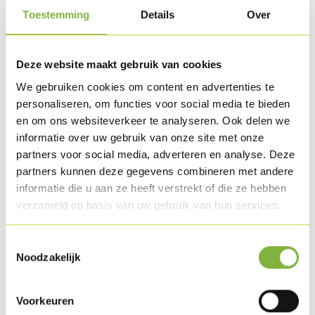
Quelques grains de poivre
Toestemming
Details
Over
1 citronnelle
Quelques brins de verveine-citronnelle
Quelques brins de thym citron
Deze website maakt gebruik van cookies
We gebruiken cookies om content en advertenties te
personaliseren, om functies voor social media te bieden
Méthode de préparation
en om ons websiteverkeer te analyseren. Ook delen we
Embrochez le rôti de poulet sur une pique métallique et
informatie over uw gebruik van onze site met onze
partners voor social media, adverteren en analyse. Deze
poivrez. Laissez tourner 20 min. sur le BBQ.
partners kunnen deze gegevens combineren met andere
informatie die u aan ze heeft verstrekt of die ze hebben
Mélangez tous les ingrédients pour le gastrique et laissez
verzameld op basis van uw gebruik van hun services.
réduire à 1/3. Puis, laissez refroidir.
Toestemmingsselectie
Ajoutez les jaunes d'œuf au gastrique et battez pour
Noodzakelijk
obtenir de la mousse, à feu doux, jusqu'à obtention de la
liaison. Ajoutez un trait le beurre clarifié (attention, celui-ci
Voorkeuren
ne peut pas être trop chaud). Battez à présent comme la