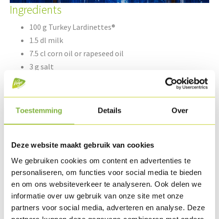
Ingredients
100 g Turkey Lardinettes®
1.5 dl milk
7.5 cl corn oil or rapeseed oil
3 g salt
250 g tapioca flour
Toestemming
Details
Over
125 g grated Parmesan cheese
1 egg
Deze website maakt gebruik van cookies
We gebruiken cookies om content en advertenties te
Preparation
personaliseren, om functies voor social media te bieden
Mix the milk with the rapeseed oil and bring to the boil. Add
en om ons websiteverkeer te analyseren. Ook delen we
informatie over uw gebruik van onze site met onze
the salt and tapioca flour and mix well, away from the heat
partners voor social media, adverteren en analyse. Deze
or in another bowl.