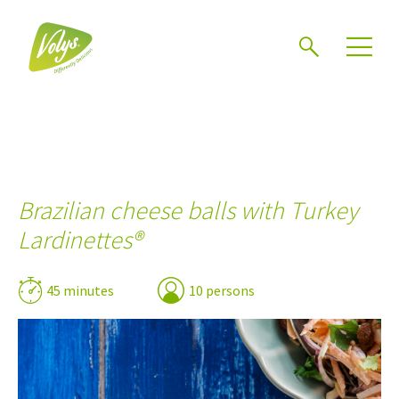
Search
Men
Brazilian cheese balls with Turkey
Lardinettes®
45 minutes
10 persons