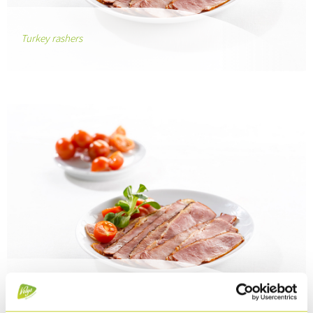
Turkey rashers
Turkey rashers smoked