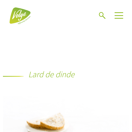
Chercher
Mén
Lard de dinde