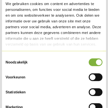
We gebruiken cookies om content en advertenties te
personaliseren, om functies voor social media te bieden
en om ons websiteverkeer te analyseren. Ook delen we
Caterroll turkey rollade
informatie over uw gebruik van onze site met onze
partners voor social media, adverteren en analyse. Deze
Reference:
515
partners kunnen deze gegevens combineren met andere
informatie die u aan ze heeft verstrekt of die ze hebben
Description
verzameld op basis van uw gebruik van hun services.
Selected tender turkey fillets, tastily marinated. The
special cooking film keeps the product juicy, tender and
Toestemmingsselectie
Noodzakelijk
firm for cutting. Raw.
Packaging
Voorkeuren
Obtainable in bulk piece.
Special packaging requests?
Contact us
.
Statistieken
Shelf life
Marketing