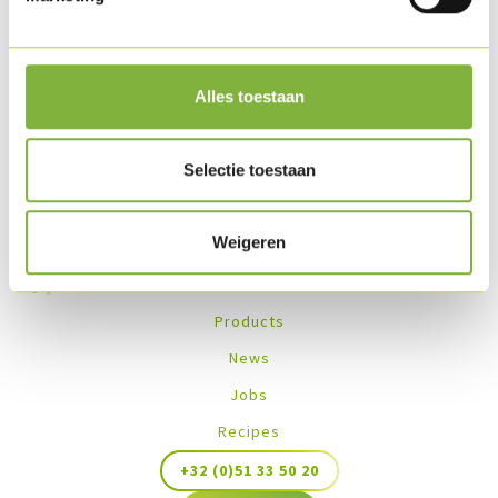
Available frozen.
Recipes with this product
Alles toestaan
No recipes found
Selectie toestaan
Weigeren
Products
News
Jobs
Recipes
+32 (0)51 33 50 20