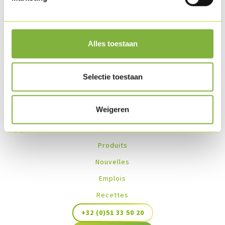
Disponible en surgelé.
Des recettes avec ce produit
Alles toestaan
Aucune recette trouvée
Selectie toestaan
Weigeren
Produits
Nouvelles
Emplois
Recettes
+32 (0)51 33 50 20