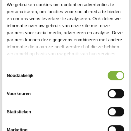
We gebruiken cookies om content en advertenties te
personaliseren, om functies voor social media te bieden
en om ons websiteverkeer te analyseren. Ook delen we
Caterrol
informatie over uw gebruik van onze site met onze
partners voor social media, adverteren en analyse. Deze
Référence:
515
partners kunnen deze gegevens combineren met andere
informatie die u aan ze heeft verstrekt of die ze hebben
Description
verzameld op basis van uw gebruik van hun services.
Filets de dinde tendres sélectionnés et marinés. Le film de
cuisson spécial permet de garder le produit juteux, tendre
Toestemmingsselectie
Noodzakelijk
et facile à trancher. Cru.
Emballage
Voorkeuren
Livrable en pièce en vrac.
Des demandes d'emballage spécifiques?
Contactez-nous
.
Statistieken
Conservation
Marketing