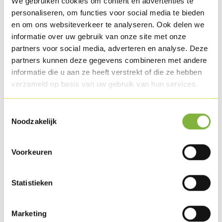
We gebruiken cookies om content en advertenties te
personaliseren, om functies voor social media te bieden
en om ons websiteverkeer te analyseren. Ook delen we
informatie over uw gebruik van onze site met onze
Turkey thigh with parsley
partners voor social media, adverteren en analyse. Deze
Reference:
223
partners kunnen deze gegevens combineren met andere
informatie die u aan ze heeft verstrekt of die ze hebben
Description
verzameld op basis van uw gebruik van hun services.
Turkey thigh, flavoured with parsley, garlic and fine herbs.
Toestemmingsselectie
Deliciously baked finish.
Noodzakelijk
Packaging
Voorkeuren
Obtainable in bulk piece and consumer packaging.
Special packaging requests?
Contact us
.
Statistieken
Shelf life
Marketing
Available as well chilled as chilled extended shelflife.