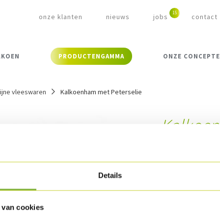
onze klanten
nieuws
jobs
contact
LKOEN
PRODUCTENGAMMA
ONZE CONCEPT
ijne vleeswaren
Kalkoenham met Peterselie
Kalkoen
Referentie:
223
Omschrijvin
Details
Kalkoenbovendij,
fijne kruiden. Hee
 van cookies