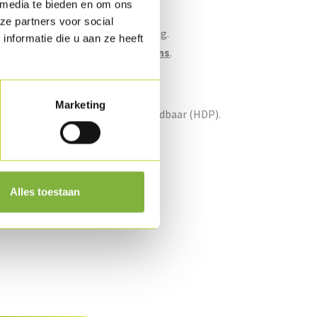
 media te bieden en om ons
ze partners voor social
bulkstuk en consumentenverpakking.
nformatie die u aan ze heeft
n naar verpakking?
Contacteer ons
.
id
Marketing
l in gekoeld als gekoeld lang houdbaar (HDP).
Alles toestaan