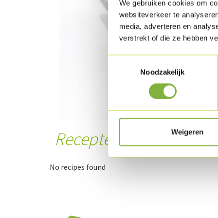
We gebruiken cookies om cont
websiteverkeer te analyseren
media, adverteren en analys
verstrekt of die ze hebben v
Toestemmingsselectie
Noodzakelijk
Weigeren
Recepten met dit prod
No recipes found