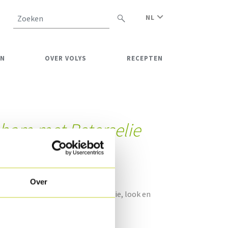
NL
Zoeken
EN
OVER VOLYS
RECEPTEN
ham met Peterselie
g
Over
 op smaak gebracht met peterselie, look en
rlijk gebakken.