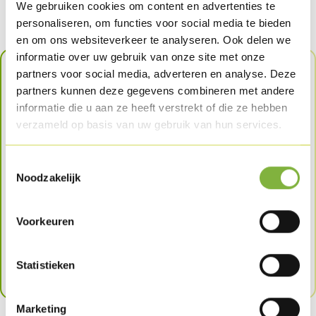
We gebruiken cookies om content en advertenties te
Product in dit recept
personaliseren, om functies voor social media te bieden
en om ons websiteverkeer te analyseren. Ook delen we
informatie over uw gebruik van onze site met onze
partners voor social media, adverteren en analyse. Deze
Meer info over het product in
partners kunnen deze gegevens combineren met andere
informatie die u aan ze heeft verstrekt of die ze hebben
dit recept?
verzameld op basis van uw gebruik van hun services.
Heb je een vraag over het product in dit recept of
Toestemmingsselectie
wil je met een medewerker van Volys in contact
Noodzakelijk
treden? Vul het contactformulier in en we helpen
je graag verder.
Voorkeuren
CONTACTEER ONS
Statistieken
Marketing