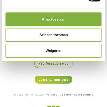
Alles toestaan
Productengamma
Selectie toestaan
Nieuws
Jobs
Weigeren
Recepten
+32 (0)51 33 50 20
CONTACTEER ONS
© Copyright Volys
2026
-
Privacy
-
Cookies
-
Accessibility