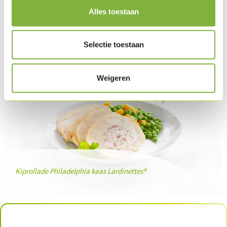
Alles toestaan
Product in dit recept
Selectie toestaan
Weigeren
Kiprollade Philadelphia kaas Lardinettes®