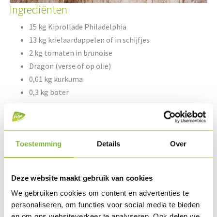
Ingrediënten
15 kg Kiprollade Philadelphia
13 kg krielaardappelen of in schijfjes
2 kg tomaten in brunoise
Dragon (verse of op olie)
0,01 kg kurkuma
0,3 kg boter
6,5 kg snijbonen
6,5 kg fijne groene bonen
Toestemming
Details
Over
2 kg rode ui
0,1 kg boter
Deze website maakt gebruik van cookies
5 l demi-glacesaus
Peper & zout
We gebruiken cookies om content en advertenties te
personaliseren, om functies voor social media te bieden
en om ons websiteverkeer te analyseren. Ook delen we