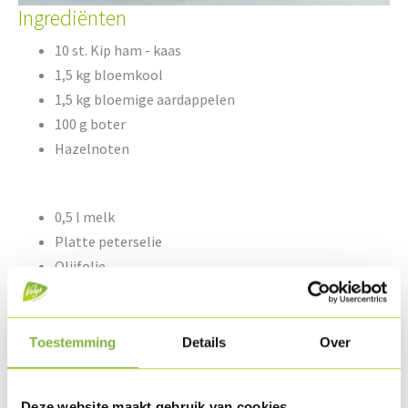
Ingrediënten
10 st. Kip ham - kaas
1,5 kg bloemkool
1,5 kg bloemige aardappelen
100 g boter
Hazelnoten
0,5 l melk
Platte peterselie
Olijfolie
Nootmuskaat
Peper & zout
Toestemming
Details
Over
Bereiding
Deze website maakt gebruik van cookies