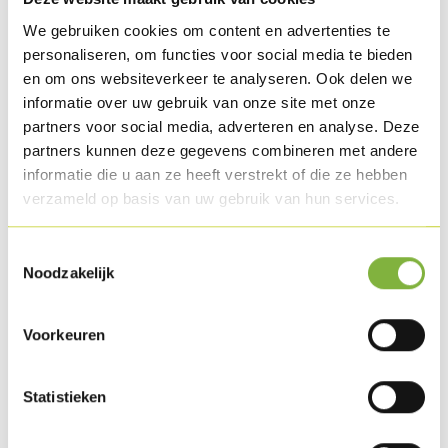
Bak de Kip Ham-Kaas (art. 302) in de oven (10 min. à 200°C),
We gebruiken cookies om content en advertenties te
friteuse (4 min. à 175°C) of pan (2 x 4 min.).
personaliseren, om functies voor social media te bieden
en om ons websiteverkeer te analyseren. Ook delen we
Reinig de bloemkool en snij de roosjes in plakken. Vermeng
informatie over uw gebruik van onze site met onze
de bloemkool met olijfolie, peper en zout.
partners voor social media, adverteren en analyse. Deze
Leg de bloemkoolplakken op een ovenschotel en bak deze
partners kunnen deze gegevens combineren met andere
af op 160°C gedurende ± 15 minuten.
informatie die u aan ze heeft verstrekt of die ze hebben
verzameld op basis van uw gebruik van hun services.
Schil de bloemige aardappelen en snij ze in gelijke stukken.
Kook deze op zijn Engels. Giet ze na 20 minuten af en droog
Toestemmingsselectie
ze goed op het vuur. Steek ze door een roerzeef en voeg er
Noodzakelijk
een klontje boter, de warme melk, peper en zout aan toe.
Vermeng deze goed.
Voorkeuren
Rooster de hazelnoten in de oven op 180°C gedurende een
Statistieken
5-tal minuten. Hak deze grof.