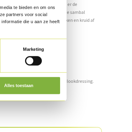
anneer de uien glazig zijn voeg je er de
 media te bieden en om ons
jn, de sojasaus, de worcestersaus, de sambal
ze partners voor social
meng goed, laat eventjes doorkoken en kruid af
nformatie die u aan ze heeft
e knolselder.
Marketing
atje af met de augurken en de bieslookdressing.
Alles toestaan