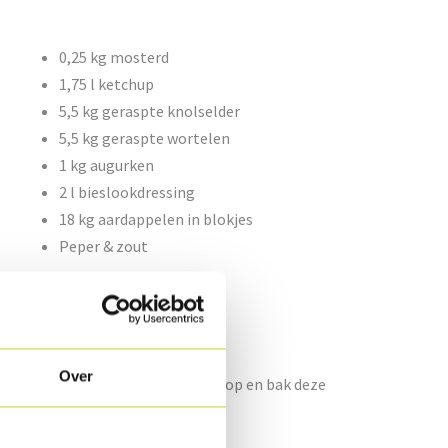
0,25 kg mosterd
1,75 l ketchup
5,5 kg geraspte knolselder
5,5 kg geraspte wortelen
1 kg augurken
2 l bieslookdressing
18 kg aardappelen in blokjes
Peper & zout
Over
deolie. Leg de er Kalkoenburgers op en bak deze
inimum 65°C.