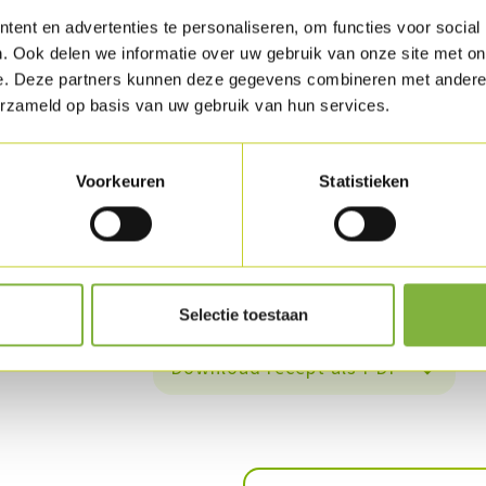
Sueer de gesneden uien in wat arachideolie. W
ent en advertenties te personaliseren, om functies voor social
lookpasta, de bruine suiker, de witte wijnazi
. Ook delen we informatie over uw gebruik van onze site met on
oelek, de ketchup en de mosterd aan toe. Ver
e. Deze partners kunnen deze gegevens combineren met andere i
met peper en zout.
erzameld op basis van uw gebruik van hun services.
Vermeng de geraspte wortelen en de geraspt
Voorkeuren
Statistieken
Snij de augurken in julienne.
Frituur de aardappelblokjes mooi goudbruin.
Schik alles mooi op een bord en werk het sla
Selectie toestaan
Download recept als PDF