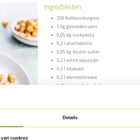
Ingrediënten
100 Kalkoenburgers
1 kg gesneden uien
0,05 kg lookpasta
0,2 l arachideolie
0,05 kg bruine suiker
0,1 l witte wijnazijn
0,1 l sojasaus
0,1 l worcestersaus
0,05 kg sambal oelek
Bereiding
Details
Wrijf de gastronormplaten in met wat arachi
af in een oven van 180°C tot een kern van m
 van cookies