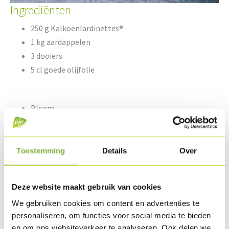
Ingrediënten
250 g Kalkoenlardinettes®
1 kg aardappelen
3 dooiers
5 cl goede olijfolie
Bloem
Eiwit
Chapelure
Slaatje naar keuze
Toestemming
Details
Over
Bereiding
Deze website maakt gebruik van cookies
We gebruiken cookies om content en advertenties te
Kook de aardappelen in gezouten water en steek door.
personaliseren, om functies voor social media te bieden
en om ons websiteverkeer te analyseren. Ook delen we