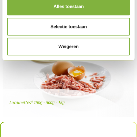
Product in dit recept
Alles toestaan
Selectie toestaan
Weigeren
Lardinettes® 150g - 500g - 1kg