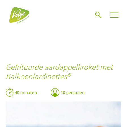
Zoeken
Gefrituurde aardappelkroket met
Kalkoenlardinettes®
40 minuten
10 personen