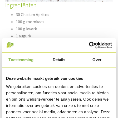
Ingrediënten
30 Chicken Apritos
100 g roomkaas
100 g kwark
1 augurk
1 sjalot
Toestemming
Details
Over
1/8 bot bieslook
1/8 bot peterselie
50 g geroosterde cashewnoten
Deze website maakt gebruik van cookies
peper & zout
We gebruiken cookies om content en advertenties te
personaliseren, om functies voor social media te bieden
en om ons websiteverkeer te analyseren. Ook delen we
Bereiding
informatie over uw gebruik van onze site met onze
partners voor social media, adverteren en analyse. Deze
Bak de Apritos op 180°C tot een kerntemp. van min. 65°C.