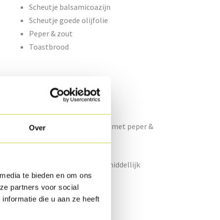
Scheutje balsamicoazijn
Scheutje goede olijfolie
Peper & zout
Toastbrood
 deze op de borden.
o en de olijfolie en kruid dit af met peper &
Over
eer deze licht bruin worden onmiddellijk
 media te bieden en om ons
ze partners voor social
nformatie die u aan ze heeft
e in wat olijfolie.