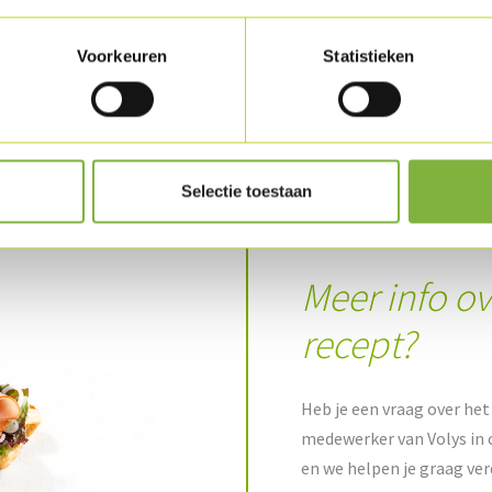
Leg de raketsalade op de gerookte kalkoen e
zonnebloempitten en de toastjes.
Voorkeuren
Statistieken
Download recept als PDF
Selectie toestaan
Meer info ov
recept?
Heb je een vraag over het 
medewerker van Volys in 
en we helpen je graag ver