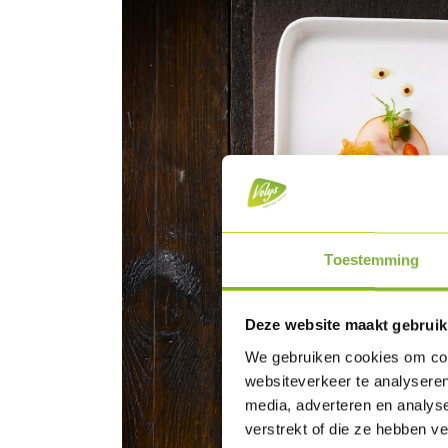
Toestemming
Deze website maakt gebruik
We gebruiken cookies om cont
websiteverkeer te analyseren
media, adverteren en analys
verstrekt of die ze hebben v