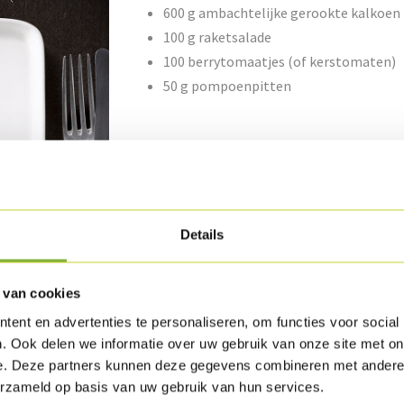
600 g ambachtelijke gerookte kalkoen
100 g raketsalade
100 berrytomaatjes (of kerstomaten)
50 g pompoenpitten
Bereiding
Snij de gerookte kalkoenfilet zeer fijn en leg
Vermeng de raketsalade samen met de balsamic
Details
zout.
 van cookies
Rooster de zonnebloempitten in de pan, wann
ent en advertenties te personaliseren, om functies voor social
verwijderen uit de pan.
. Ook delen we informatie over uw gebruik van onze site met on
e. Deze partners kunnen deze gegevens combineren met andere i
Steek sterretjes uit het toastbrood en bak dez
erzameld op basis van uw gebruik van hun services.