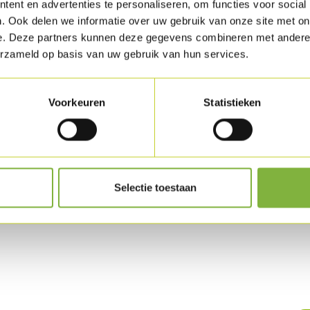
ent en advertenties te personaliseren, om functies voor social
Verkrijgbaar in 
. Ook delen we informatie over uw gebruik van onze site met on
Specifieke wense
e. Deze partners kunnen deze gegevens combineren met andere i
erzameld op basis van uw gebruik van hun services.
Houdbaarhe
Beschikbaar in ge
Voorkeuren
Statistieken
Andere opties
op
Selectie toestaan
uct