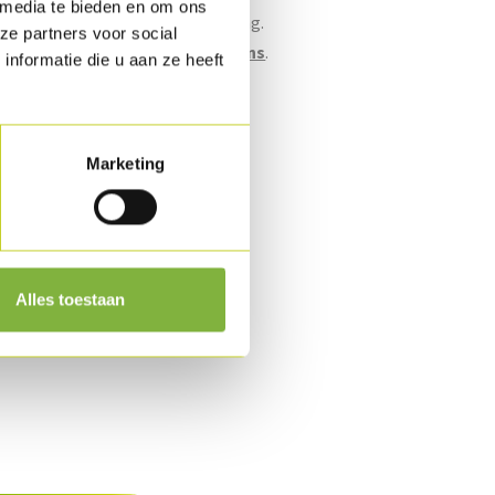
 media te bieden en om ons
bulkstuk en consumentenverpakking.
ze partners voor social
n naar verpakking?
Contacteer ons
.
nformatie die u aan ze heeft
id
koeld.
Marketing
 aanvraag
.
Alles toestaan