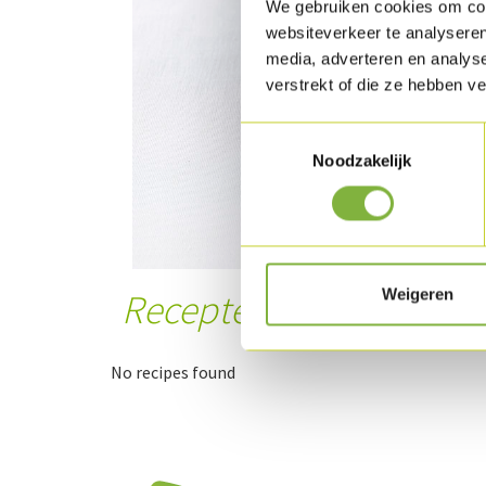
We gebruiken cookies om cont
websiteverkeer te analyseren
media, adverteren en analys
verstrekt of die ze hebben v
Toestemmingsselectie
Noodzakelijk
Weigeren
Recepten met dit prod
No recipes found