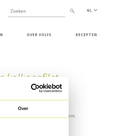
NL
Zoeken
EN
OVER VOLYS
RECEPTEN
 kalkoenfilet
g
Over
gekookte kalkoenfilet in borstvorm.