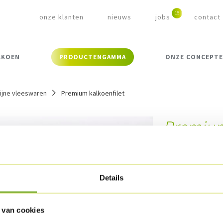
onze klanten
nieuws
jobs
contact
LKOEN
PRODUCTENGAMMA
ONZE CONCEPT
ijne vleeswaren
Premium kalkoenfilet
Premium
Referentie:
196
Omschrijvin
Details
Gemarineerde en 
 van cookies
Verpakking