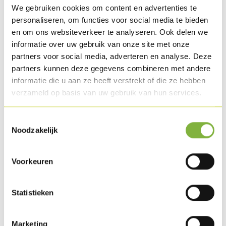
We gebruiken cookies om content en advertenties te
personaliseren, om functies voor social media te bieden
en om ons websiteverkeer te analyseren. Ook delen we
Poitrine de dinde premium
informatie over uw gebruik van onze site met onze
partners voor social media, adverteren en analyse. Deze
Référence:
196
partners kunnen deze gegevens combineren met andere
informatie die u aan ze heeft verstrekt of die ze hebben
Description
verzameld op basis van uw gebruik van hun services.
Filet de dinde mariné en forme de poitrine, cuit à la vapeur
dans l’emballage.
Toestemmingsselectie
Noodzakelijk
Emballage
Livrable en pièce en vrac et emballage libre service.
Voorkeuren
Des demandes d'emballage spécifiques?
Contactez-nous
.
Statistieken
Conservation
Disponible en frais.
Marketing