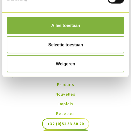
Autre options
sur demande
.
Des recettes avec ce produit
Alles toestaan
Aucune recette trouvée
Selectie toestaan
Weigeren
Produits
Nouvelles
Emplois
Recettes
+32 (0)51 33 50 20