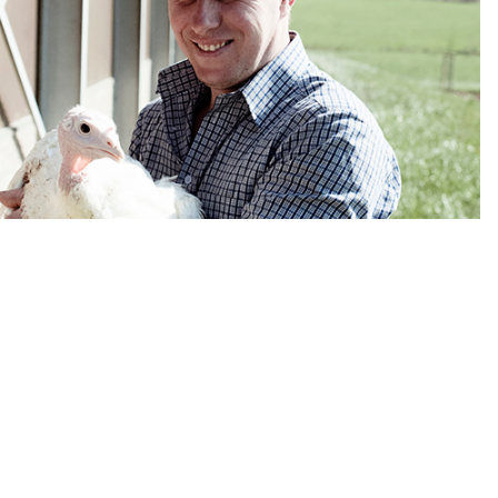
Versele-Laga
Als dochter van de Versele-Laga groep, één van de grootste
diervoederproducten in Europa, heeft Volys een
kweekprogramma voor kalkoenen volgens de meest stricte
kwaliteitsnormen. De dieren zijn exclusief voor Volys bestemd.
Bij ons worden de kalkoenen op een respectvolle manier
verwerkt tot kwaliteitsvolle en lekkere kalkoenproducten.