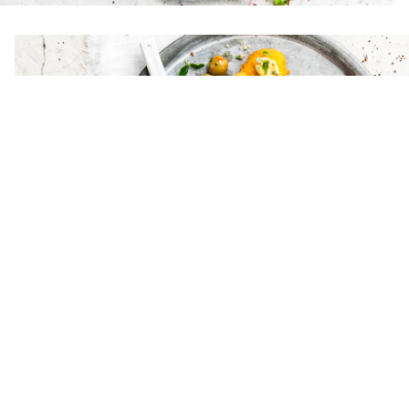
Kalkoengehaktballetjes
Onze magere gehaktballetjes laten zich in een Tapas schotel