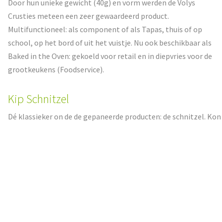
Door hun unieke gewicht (40g) en vorm werden de Volys
Crusties meteen een zeer gewaardeerd product.
Multifunctioneel: als component of als Tapas, thuis of op
school, op het bord of uit het vuistje. Nu ook beschikbaar als
Baked in the Oven: gekoeld voor retail en in diepvries voor de
grootkeukens (Foodservice).
Kip Schnitzel
Dé klassieker on de de gepaneerde producten: de schnitzel. Kon
onmogelijk achter blijven in het Baked in the Oven gamma.
Mals kippenvlees in een krokant en gezond jasje (40% minder
vet). Voor retail gekoeld op schaal per 2 beschikbaar. Voor
grootkeukens (Foodservice) in diepvries in grootverpakking
van 3kg.