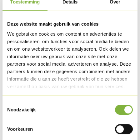
Toestemming
Details
Over
Méthode de préparation
Deze website maakt gebruik van cookies
Découpez les Noisettes de poulet en morceaux.
We gebruiken cookies om content en advertenties te
personaliseren, om functies voor social media te bieden
Pelez la pomme, nettoyez l'oignon et l'ail et taillez-les en
en om ons websiteverkeer te analyseren. Ook delen we
brunoise. Faites revenir la pomme, l'oignon et l'ail dans un
informatie over uw gebruik van onze site met onze
peu de beurre et ajoutez le curry.
partners voor social media, adverteren en analyse. Deze
Singez à la farine et mouillez avec le bouillon de volaille.
partners kunnen deze gegevens combineren met andere
Portez à ébullition et laissez suer 20 min. à petit feu. Mixez
informatie die u aan ze heeft verstrekt of die ze hebben
la sauce et ajoutez-y les Noisettes de poulet.
verzameld op basis van uw gebruik van hun services.
Cuisez le chou-fleur et le chou romanesco à la vapeur
Toestemmingsselectie
pendant ± 20 min. (croquant).
Noodzakelijk
Ajoutez le chou-fleur à la sauce et laissez cuire encore un
peu, achevez avec la crème de coco. Assaisonnez.
Voorkeuren