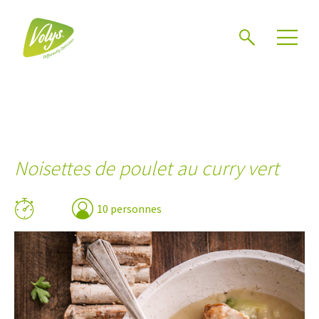
Chercher
Mén
Noisettes de poulet au curry vert
10 personnes