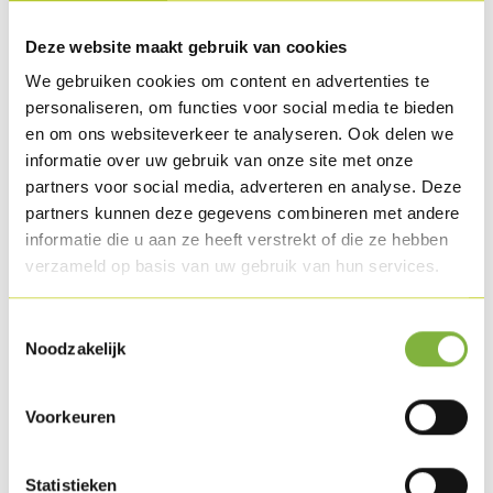
four (10 min. à 200°C), à la friteuse (4 min. à 175°C) ou à la
poêle (2 x 4 min.).
Deze website maakt gebruik van cookies
We gebruiken cookies om content en advertenties te
Lavez les pommes de terre et coupez-les en morceaux de
personaliseren, om functies voor social media te bieden
taille identique. Faites cuire al dente dans de l'eau salée.
en om ons websiteverkeer te analyseren. Ook delen we
Égouttez et laissez refroidir.
informatie over uw gebruik van onze site met onze
partners voor social media, adverteren en analyse. Deze
partners kunnen deze gegevens combineren met andere
Coupez les champignons en quatre et coupez les oignons
informatie die u aan ze heeft verstrekt of die ze hebben
en brunoise.
verzameld op basis van uw gebruik van hun services.
Faites cuire les lardinettes® de dinde dans un filet d'huile
Toestemmingsselectie
d'olive et ajoutez les oignons. Retirez le tout de la poêle et
Noodzakelijk
faites cuire ensuite les champignons dans un peu huile
d’olive. Une fois que les champignons sont cuits, ajoutez-
Voorkeuren
les aux lardinettes® de dinde.
Faites dorer les pommes de terre dans un peu huile d’olive
Statistieken