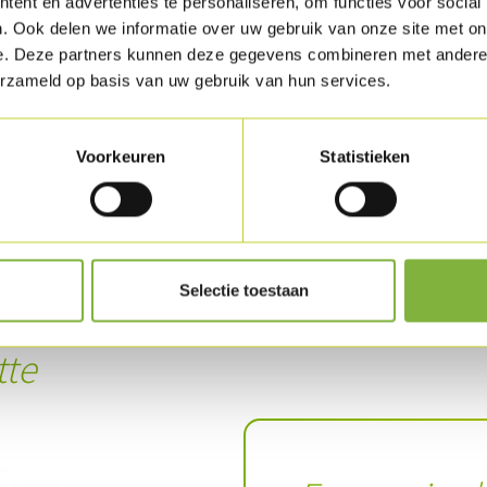
ent en advertenties te personaliseren, om functies voor social
l'eau glacée et épongez-les. Coupez les hari
. Ook delen we informatie over uw gebruik van onze site met on
Taillez les cébettes en rondelles, l'oignon ro
e. Deze partners kunnen deze gegevens combineren met andere i
erzameld op basis van uw gebruik van hun services.
Mélangez les pommes de terre, les Lardinettes
l'oignon rouge et la ciboulette, salez et poiv
Voorkeuren
Statistieken
Mélangez la mayonnaise avec la moutarde, le 
Incorporez le dressing dans les pommes de te
Selectie toestaan
Télécharger la recette
tte