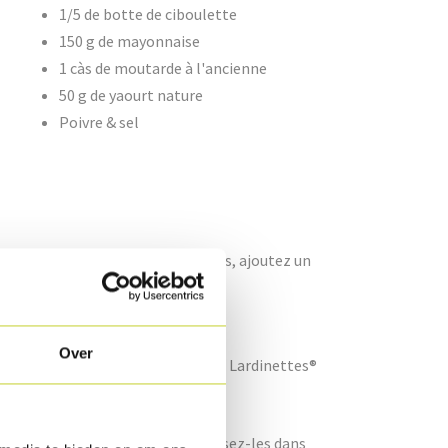
1/5 de botte de ciboulette
150 g de mayonnaise
1 càs de moutarde à l'ancienne
50 g de yaourt nature
Poivre & sel
 dans de l'eau salée. Égouttez-les, ajoutez un
 au BBQ.
Over
n filet d'huile d'olive. Cuisez les Lardinettes®
antes.
nte dans de l'eau salée. Rafraîchissez-les dans