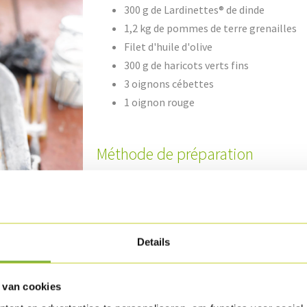
300 g de Lardinettes® de dinde
1,2 kg de pommes de terre grenailles
Filet d'huile d'olive
300 g de haricots verts fins
3 oignons cébettes
1 oignon rouge
Méthode de préparation
Cuisez les pommes de terre pendant ± 20 min.
filet d'huile d'olive et cuisez-les brièvement
Assaisonnez-les et laissez refroidir.
Details
Mettez une poêle sur le BBQ et versez dedans u
de dinde jusqu'à ce qu'elles soient bien croqu
 van cookies
Nettoyez les haricots fins et cuisez-les al de