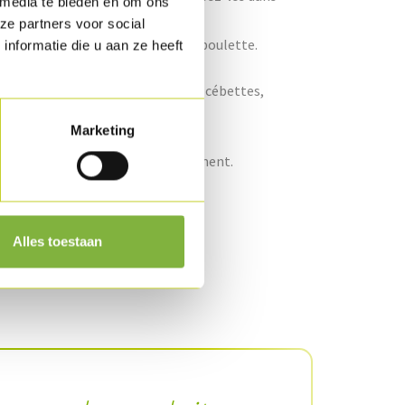
 media te bieden en om ons
cots en petits morceaux.
ze partners voor social
uge en demi-lunes et ciselez la ciboulette.
nformatie die u aan ze heeft
® de dinde, les haricots fins, les cébettes,
rez.
Marketing
yaourt et rectifiez l'assaisonnement.
rre ou présentez-le à part.
Alles toestaan