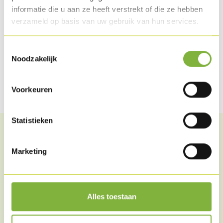
informatie die u aan ze heeft verstrekt of die ze hebben
verzameld op basis van uw gebruik van hun services.
Partager cet article
Toestemmingsselectie
Noodzakelijk
Partager sur Facebook
Partager via WhatsApp
Partager par mail
Voorkeuren
Statistieken
Des articles similaires
Marketing
Alles toestaan