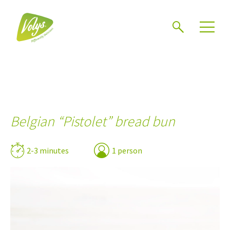
Search
Men
Belgian “Pistolet” bread bun
2-3 minutes
1 person