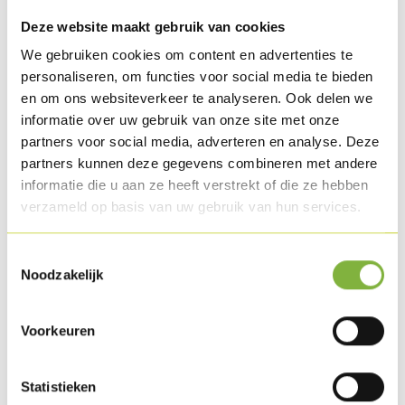
Oven roasted Turkey fillet
Deze website maakt gebruik van cookies
Chicory salad (chicory, mayonnaise, pepper & salt)
We gebruiken cookies om content en advertenties te
Mayonnaise pickles (Belgian pickles, mayonnaise)
personaliseren, om functies voor social media te bieden
Beetroot shoots
en om ons websiteverkeer te analyseren. Ook delen we
informatie over uw gebruik van onze site met onze
partners voor social media, adverteren en analyse. Deze
Preparation
partners kunnen deze gegevens combineren met andere
informatie die u aan ze heeft verstrekt of die ze hebben
Prepare with the ingredients above.
verzameld op basis van uw gebruik van hun services.
Download as PDF
Toestemmingsselectie
Related products
Noodzakelijk
Voorkeuren
Statistieken