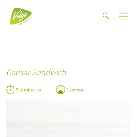
Search
Men
Caesar Sandwich
3-4 minutes
1 person