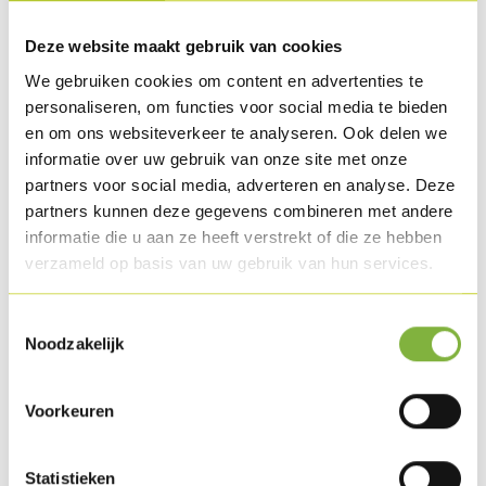
Fried Chicken fillet strips
Deze website maakt gebruik van cookies
Lettuce
We gebruiken cookies om content en advertenties te
Boiled egg
personaliseren, om functies voor social media te bieden
Mustard dressing
en om ons websiteverkeer te analyseren. Ook delen we
Parmesan
informatie over uw gebruik van onze site met onze
partners voor social media, adverteren en analyse. Deze
partners kunnen deze gegevens combineren met andere
Preparation
informatie die u aan ze heeft verstrekt of die ze hebben
Prepare with the ingredients above.
verzameld op basis van uw gebruik van hun services.
Download as PDF
Toestemmingsselectie
Noodzakelijk
Related products
Voorkeuren
Statistieken