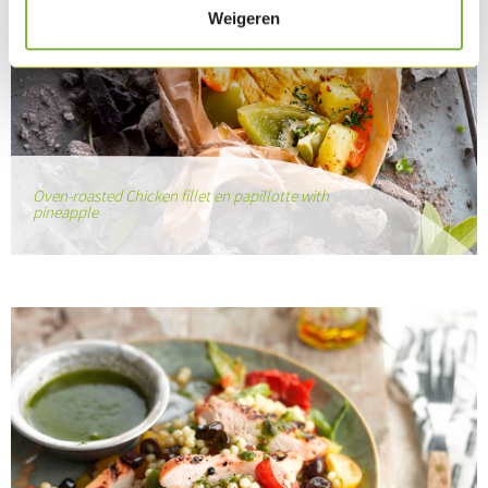
Weigeren
Oven-roasted Chicken fillet en papillotte with
pineapple