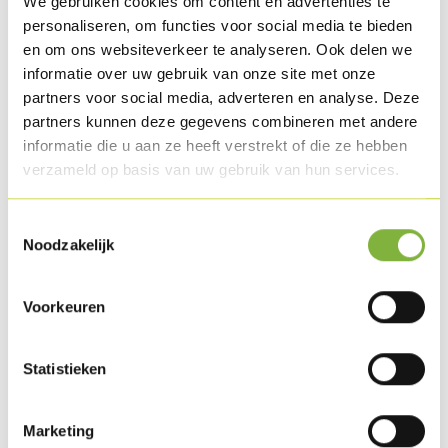
We gebruiken cookies om content en advertenties te
personaliseren, om functies voor social media te bieden
en om ons websiteverkeer te analyseren. Ook delen we
informatie over uw gebruik van onze site met onze
Chicken stew
partners voor social media, adverteren en analyse. Deze
Reference:
278
partners kunnen deze gegevens combineren met andere
informatie die u aan ze heeft verstrekt of die ze hebben
Description
verzameld op basis van uw gebruik van hun services.
Marinated chicken in combination with a typical goulash
Toestemmingsselectie
sauce, based on onion, bell pepper and tomato.
Noodzakelijk
Packaging
Voorkeuren
Obtainable in large packaging (bulk).
Special packaging requests?
Contact us
.
Statistieken
Shelf life
Marketing
Available in chilled.