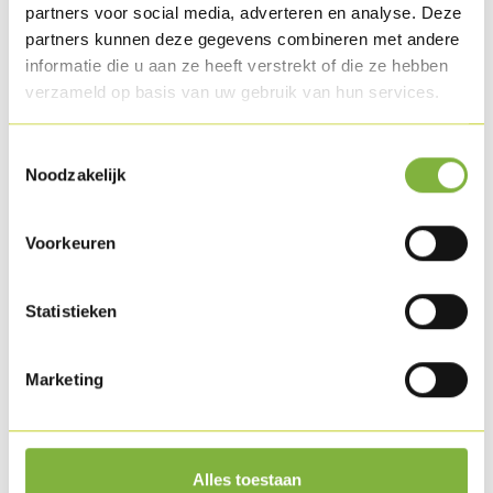
partners voor social media, adverteren en analyse. Deze
Other options
on demand
.
partners kunnen deze gegevens combineren met andere
informatie die u aan ze heeft verstrekt of die ze hebben
Recipes with this product
verzameld op basis van uw gebruik van hun services.
Toestemmingsselectie
Noodzakelijk
Voorkeuren
Statistieken
Marketing
Grilled chicken fillet with risotto and green
asparagus
Alles toestaan