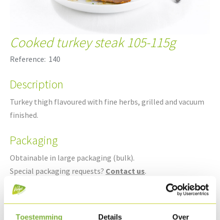
Cooked turkey steak 105-115g
Reference:
140
Description
Turkey thigh flavoured with fine herbs, grilled and vacuum
finished.
Packaging
Obtainable in large packaging (bulk).
Special packaging requests?
Contact us
.
Shelf life
Available in chilled.
Toestemming
Details
Over