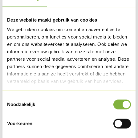
Other options
on demand
.
Deze website maakt gebruik van cookies
Recipes with this product
We gebruiken cookies om content en advertenties te
personaliseren, om functies voor social media te bieden
en om ons websiteverkeer te analyseren. Ook delen we
informatie over uw gebruik van onze site met onze
partners voor social media, adverteren en analyse. Deze
partners kunnen deze gegevens combineren met andere
informatie die u aan ze heeft verstrekt of die ze hebben
verzameld op basis van uw gebruik van hun services.
Toestemmingsselectie
Noodzakelijk
Turkey Steaks with cream sauce
Voorkeuren