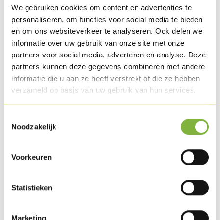
We gebruiken cookies om content en advertenties te
personaliseren, om functies voor social media te bieden
en om ons websiteverkeer te analyseren. Ook delen we
Poultry sausage with pepper
informatie over uw gebruik van onze site met onze
partners voor social media, adverteren en analyse. Deze
Reference:
146
partners kunnen deze gegevens combineren met andere
informatie die u aan ze heeft verstrekt of die ze hebben
Description
verzameld op basis van uw gebruik van hun services.
Marinated turkey thigh, with added peppercorns, filled in a
linen casing and cooked.
Toestemmingsselectie
Noodzakelijk
Packaging
Obtainable in bulk piece and consumer packaging.
Voorkeuren
Special packaging requests?
Contact us
.
Statistieken
Shelf life
Available in chilled.
Marketing