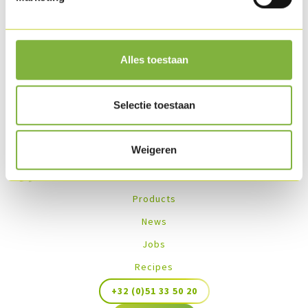
Other options
on demand
.
Recipes with this product
Alles toestaan
No recipes found
Selectie toestaan
Weigeren
Products
News
Jobs
Recipes
+32 (0)51 33 50 20