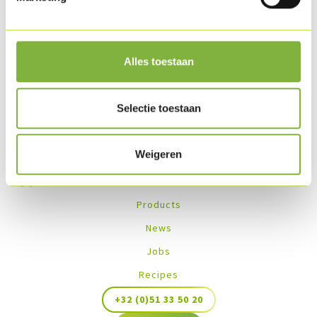
Other options
on demand
.
Recipes with this product
Alles toestaan
No recipes found
Selectie toestaan
Weigeren
Products
News
Jobs
Recipes
+32 (0)51 33 50 20