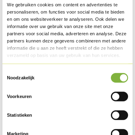
We gebruiken cookies om content en advertenties te
personaliseren, om functies voor social media te bieden
en om ons websiteverkeer te analyseren. Ook delen we
Roast chicken meat
informatie over uw gebruik van onze site met onze
partners voor social media, adverteren en analyse. Deze
Reference:
121
partners kunnen deze gegevens combineren met andere
informatie die u aan ze heeft verstrekt of die ze hebben
Description
verzameld op basis van uw gebruik van hun services.
White poultry meat seasoned with fine herbs. Roast to a
delicious brown after cooking.
Toestemmingsselectie
Noodzakelijk
Packaging
Obtainable in bulk piece and consumer packaging.
Voorkeuren
Special packaging requests?
Contact us
.
Statistieken
Shelf life
Available in chilled.
Marketing